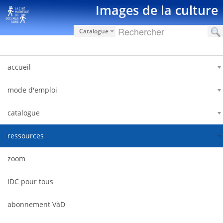
Saut au contenu
Images de la culture
Catalogue
accueil
mode d'emploi
catalogue
ressources
zoom
IDC pour tous
abonnement VàD