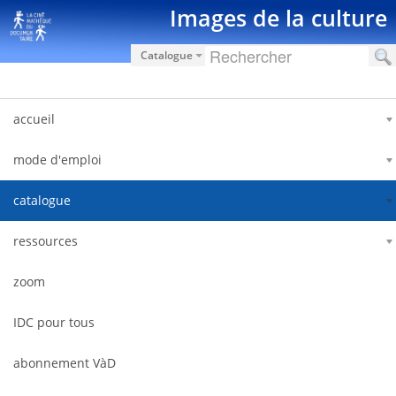
Saut au contenu
Images de la culture
Catalogue
accueil
mode d'emploi
catalogue
ressources
zoom
IDC pour tous
abonnement VàD