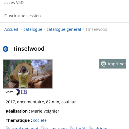
accès VàD
Ouvrir une session
Accueil
/
catalogue
/
catalogue général
/
Tinselwood
Tinselwood
Imprimer
2017, documentaire, 82 min, couleur
Réalisation :
Marie Voignier
Thématique :
société
rural (monde)
cameroun
forêt
afrique