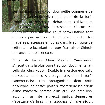
Les habitants de Moloundou, petite commune de
l’est du Cameroun, vivent au cœur de la forêt
tropicale. Bûcherons et débardeurs, cultivateurs
de cacao, modestes terrassiers, chacun se
débrouille pour survivre. Leurs conversations sont
animées par un rêve de richesse : celle des
matières précieuses enfouies dans le sol rouge de
cette nature luxuriante et que Français et Chinois
ne convoitent pas encore.
Œuvre de l’artiste Marie Voignier,
Tinselwood
s’inscrit dans la plus pure tradition documentaire :
celle de l’observation. Double immersion que celle
du spectateur et des protagonistes dans la forêt
camerounaise. Des protagonistes dont nous
observons les gestes parfois mystérieux (se servir
d’une machette comme d’un outil de précision,
accomplir un rite religieux), parfois démesurés
(l’abattage d’arbres gigantesques). L’image séduit