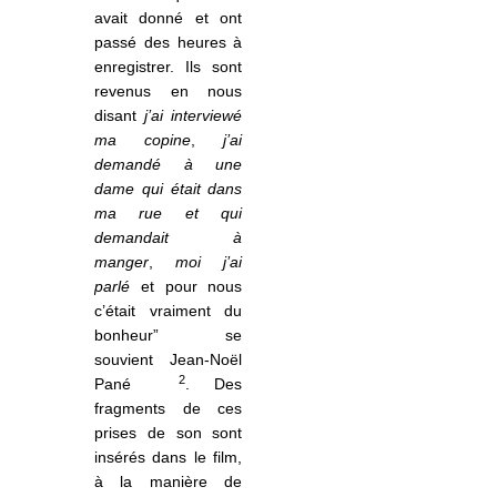
avait donné et ont
passé des heures à
enregistrer. Ils sont
revenus en nous
disant
j’ai interviewé
ma copine
,
j’ai
demandé à une
dame qui était dans
ma rue et qui
demandait à
manger
,
moi j’ai
parlé
et pour nous
c’était vraiment du
bonheur” se
souvient Jean-Noël
2
Pané
. Des
fragments de ces
prises de son sont
insérés dans le film,
à
la mani
ère de