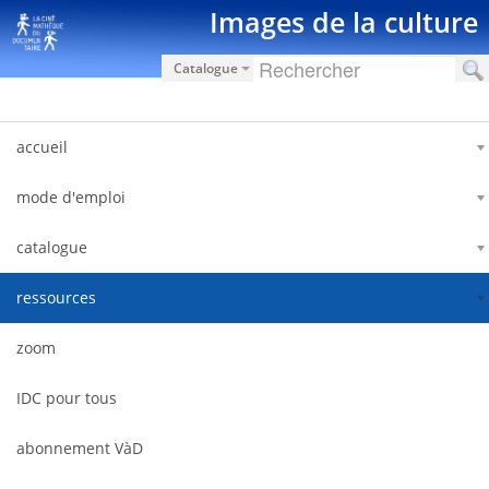
Saut au contenu
Images de la culture
Catalogue
accueil
mode d'emploi
catalogue
ressources
zoom
IDC pour tous
abonnement VàD