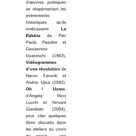
d’œuvres poétiques
se réappropriant les
évènements
historiques qu’ils
embrassent :
La
Rabbia
de Pier
Paolo Pasolini et
Giovannino
Guareschi (1963),
Vidéogrammes
d’une révolution
de
Harun Farocki et
Andrei Ujica (1992),
Oh ! Uomo
,
d’Angela Ricci
Lucchi et Yervant
Gianikian (2004),
pour citer quelques
titres discutés dans
les ateliers au cours
du projet ; une