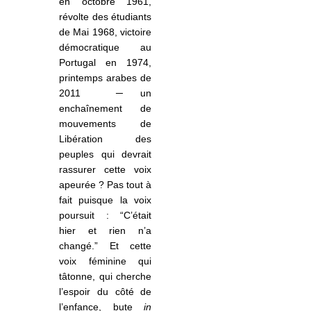
en octobre 1961,
révolte des étudiants
de Mai 1968, victoire
démocratique au
Portugal en 1974,
printemps arabes de
2011
­
─
un
enchaînement de
mouvements de
Libération des
peuples qui devrait
rassurer cette voix
apeurée ? Pas tout à
fait puisque la voix
poursuit : “C’était
hier et rien n’a
changé.” Et cette
voix féminine qui
tâtonne, qui cherche
l’espoir du côté de
l’enfance, bute
in