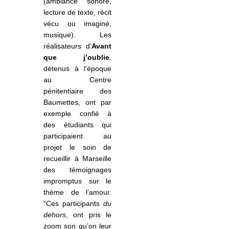
(ambiance sonore,
lecture de texte, récit
vécu ou imaginé,
musique). Les
réalisateurs d’
Avant
que j’oublie
,
détenus à l’époque
au Centre
pénitentiaire des
Baumettes, ont par
exemple confié à
des étudiants qui
participaient au
projet le soin de
recueillir à Marseille
des témoignages
impromptus sur le
thème de l’amour.
“Ces participants
du
dehors
, ont pris le
zoom son qu’on leur