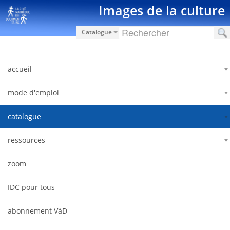
Saut au contenu
Images de la culture
Catalogue
accueil
mode d'emploi
catalogue
ressources
zoom
IDC pour tous
abonnement VàD