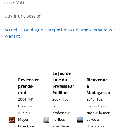
accès VàD
Ouvrir une session
Accueil
/
catalogue
/
propositions de programmations
/
Prenant
/
Le Jeu de
Reviens et
l'oie du
Bienvenue
prends-
professeur
à
moi
Poilibus
Madagascar
2004, 14'
2007, 150'
2015, 102'
Dans une
Le
Cascades de
ville du
professeur
rue sur la mer
Moyen-
Poilibus,
et récits
Orient, des
alias René
d'habitants