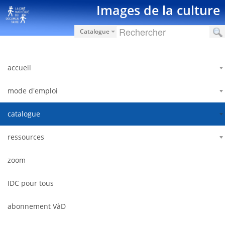
Saut au contenu
Images de la culture
Catalogue
accueil
mode d'emploi
catalogue
ressources
zoom
IDC pour tous
abonnement VàD