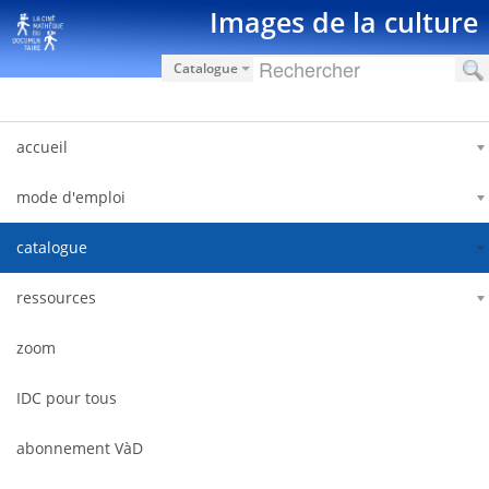
Saut au contenu
Images de la culture
Catalogue
accueil
mode d'emploi
catalogue
ressources
zoom
IDC pour tous
abonnement VàD