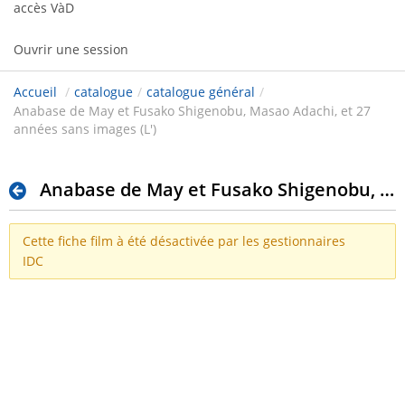
accès VàD
Ouvrir une session
Accueil
/
catalogue
/
catalogue général
/
Anabase de May et Fusako Shigenobu, Masao Adachi, et 27
années sans images (L')
Anabase de May et Fusako Shigenobu, Masao Adachi, et 27 années sans images (L')
Cette fiche film à été désactivée par les gestionnaires
IDC