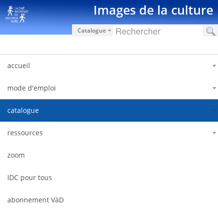
Saut au contenu
Images de la culture
Catalogue
accueil
mode d'emploi
catalogue
ressources
zoom
IDC pour tous
abonnement VàD