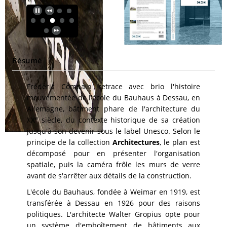
Résumé
Frédéric Compain retrace avec brio l'histoire
mouvementée de l'école du Bauhaus à Dessau, en
Allemagne, bâtiment phare de l'architecture du
e
XX
siècle, du contexte historique de sa création
jusqu'à son devenir sous le label Unesco. Selon le
principe de la collection
Architectures
, le plan est
décomposé pour en présenter l'organisation
spatiale, puis la caméra frôle les murs de verre
avant de s'arrêter aux détails de la construction.
L'école du Bauhaus, fondée à Weimar en 1919, est
transférée à Dessau en 1926 pour des raisons
politiques. L'architecte Walter Gropius opte pour
un système d'emboîtement de bâtiments aux