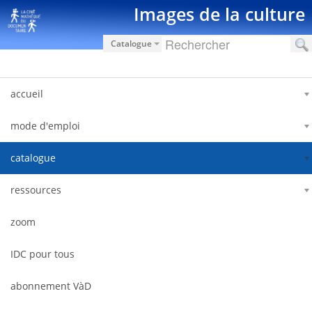
Saut au contenu
Images de la culture
Catalogue
accueil
mode d'emploi
catalogue
ressources
zoom
IDC pour tous
abonnement VàD