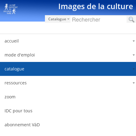
Saut au contenu
Images de la culture
Catalogue
accueil
mode d'emploi
catalogue
ressources
zoom
IDC pour tous
abonnement VàD