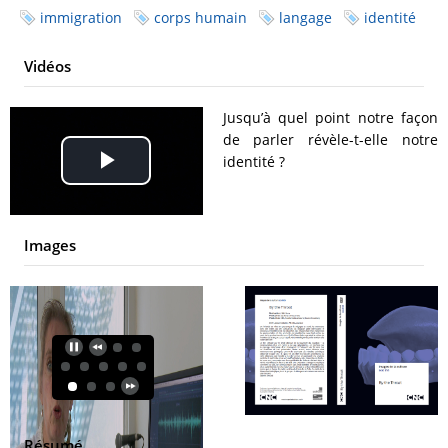
immigration
corps humain
langage
identité
Vidéos
Jusqu’à quel point notre façon
de parler révèle-t-elle notre
identité ?
Play
Video
Images
Résumé