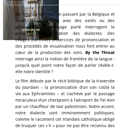
De l’Irlande au Tibet en passant par la Belgique et
Israël, les entretiens avec des exilés ou des
spécialistes du langage parlé interrogent le
processus d’identification des dialectes. Des
images d’archives d’exercices de prononciation et
des procédés de visualisation nous font entrer au
cœur de la production des sons.
By the Throat
interroge ainsi la notion de frontière de la langue :
jusqu’à quel point notre façon de parler révèle-t-
elle notre identité ?
Le film débute par le récit biblique de la traversée
du Jourdain – la prononciation d’un son coûte la
vie aux Ephraïmites – et s’achève par le passage
miraculeux d’un checkpoint à l’aéroport de Tel Aviv
par un chauffeur de taxi palestinien. Notre accent,
notre dialecte sont imminemment politiques,
comme le racontent cet Irlandais catholique obligé
de truquer ces « h » pour ne pas être reconnu des