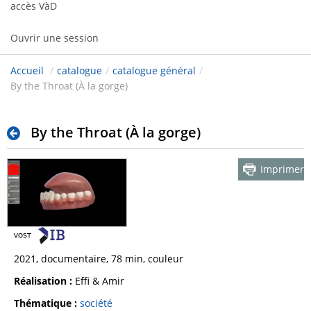
accès VàD
Ouvrir une session
Accueil
/
catalogue
/
catalogue général
/
By the Throat (À la gorge)
By the Throat (À la gorge)
Imprimer
2021, documentaire, 78 min, couleur
Réalisation :
Effi & Amir
Thématique :
société