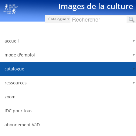
Saut au contenu
Images de la culture
Catalogue
accueil
mode d'emploi
catalogue
ressources
zoom
IDC pour tous
abonnement VàD