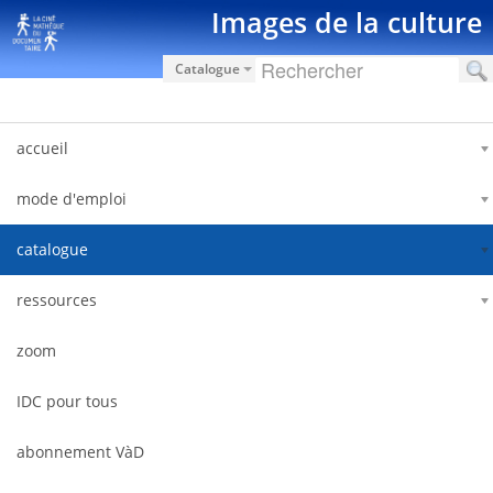
Saut au contenu
Images de la culture
Catalogue
accueil
mode d'emploi
catalogue
ressources
zoom
IDC pour tous
abonnement VàD