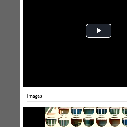
Play
Video
Images