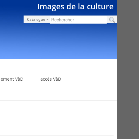
Images de la culture
Catalogue
nement VàD
accès VàD