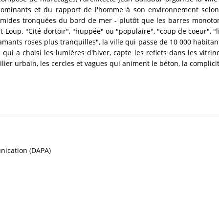
 dominants et du rapport de l'homme à son environnement selon 
ides tronquées du bord de mer - plutôt que les barres monotone
nt-Loup. "Cité-dortoir", "huppée" ou "populaire", "coup de coeur", "l
ants roses plus tranquilles", la ville qui passe de 10 000 habitan
 qui a choisi les lumières d'hiver, capte les reflets dans les vitr
lier urbain, les cercles et vagues qui animent le béton, la complicit
unication (DAPA)