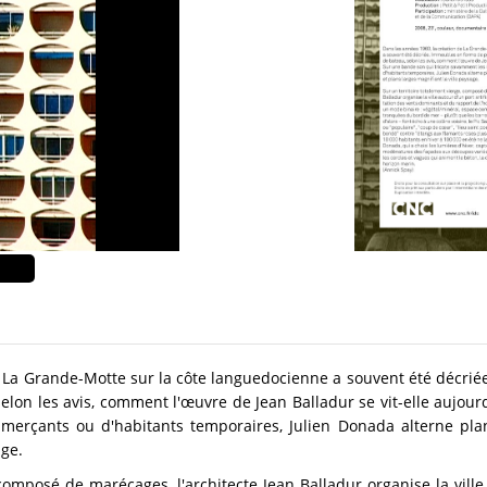
e La Grande-Motte sur la côte languedocienne a souvent été décr
elon les avis, comment l'œuvre de Jean Balladur se vit-elle aujour
rçants ou d'habitants temporaires, Julien Donada alterne plans
age.
composé de marécages, l'architecte Jean Balladur organise la ville 