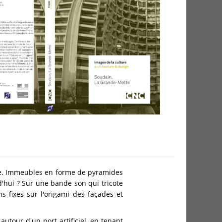
iée. Immeubles en forme de pyramides
d'hui ? Sur une bande son qui tricote
 fixes sur l'origami des façades et
autour d'un port artificiel, en tenant