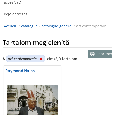
accès VàD
Bejelentkezés
Accueil
/
catalogue
/
catalogue général
/
art contemporain
Tartalom megjelenítő
Imprimer
A
art contemporain
cimkéjű tartalom.
Raymond Hains