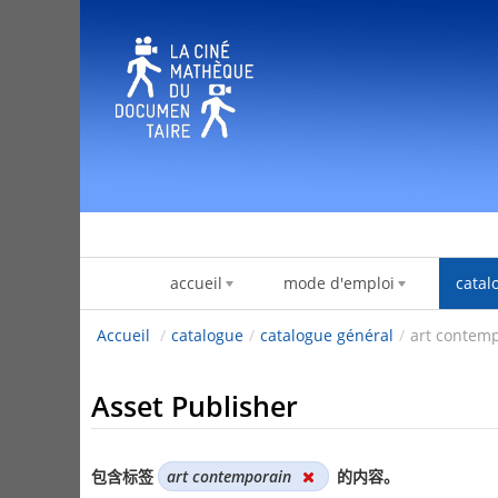
跳转到内容
accueil
mode d'emploi
catal
Accueil
/
catalogue
/
catalogue général
/
art contem
Asset Publisher
包含标签
art contemporain
的内容。