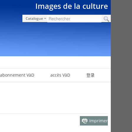
Images de la culture
Catalogue
abonnement VàD
accès VàD
登录
Imprimer