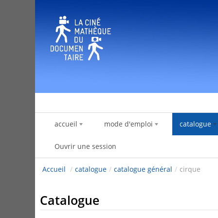
Saut au contenu
accueil
mode d'emploi
catalogue
Ouvrir une session
Accueil
/
catalogue
/
catalogue général
/
cirque
Catalogue