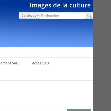
Images de la culture
Catalogue
nement VàD
accès VàD