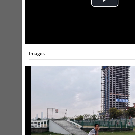
Play
Video
Images