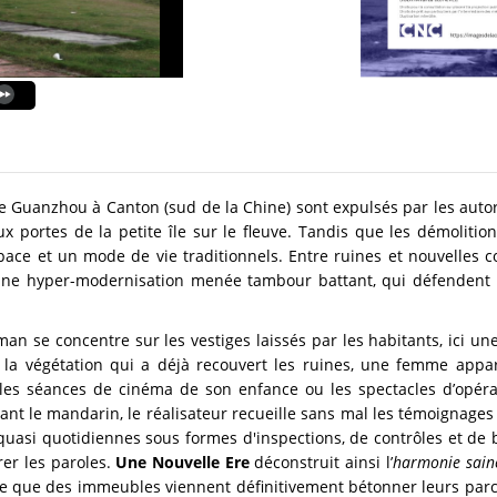
 de Guanzhou à Canton (sud de la Chine) sont expulsés par les autor
ux portes de la petite île sur le fleuve. Tandis que les démolition
pace et un mode de vie traditionnels. Entre ruines et nouvelles co
une hyper-modernisation menée tambour battant, qui défendent u
an se concentre sur les vestiges laissés par les habitants, ici u
la végétation qui a déjà recouvert les ruines, une femme appara
re les séances de cinéma de son enfance ou les spectacles d’opér
lant le mandarin, le réalisateur recueille sans mal les témoignages
s quasi quotidiennes sous formes d'inspections, de contrôles et de 
rer les paroles.
Une Nouvelle Ere
déconstruit ainsi l’
harmonie sain
 ce que des immeubles viennent définitivement bétonner leurs parc