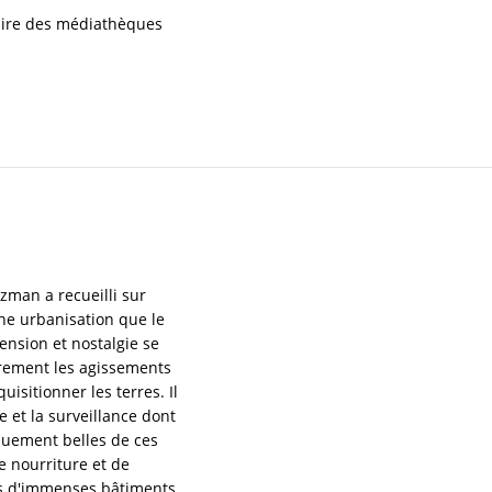
iaire des médiathèques
zman a recueilli sur
une urbanisation que le
nsion et nostalgie se
irement les agissements
uisitionner les terres. Il
e et la surveillance dont
iquement belles de ces
e nourriture et de
és d'immenses bâtiments