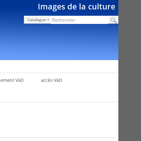
Images de la culture
Catalogue
nement VàD
accès VàD