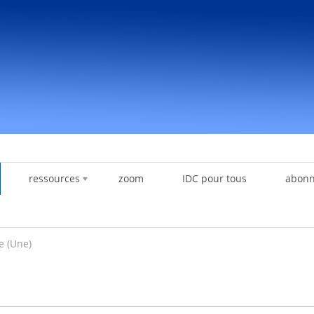
ressources
zoom
IDC pour tous
abon
e (Une)