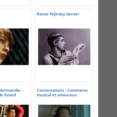
Revoir Nijinsky danser
Normandie -
Conversations - Commerce
de Grand
musical et amoureux