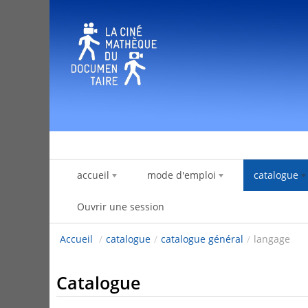
Saut au contenu
accueil
mode d'emploi
catalogue
Ouvrir une session
Accueil
/
catalogue
/
catalogue général
/
langage
Catalogue