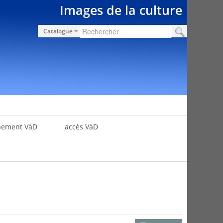
Images de la culture
Catalogue
nement VàD
accès VàD