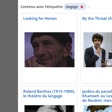
Contenu avec l'étiquette
langage
.
Looking for Horses
By the Throat (À
Roland Barthes (1915-1980),
Jardins du paradi
le théâtre du langage
Khamseh ou Les 
de Nezâmi, manu
persan, 1619-1