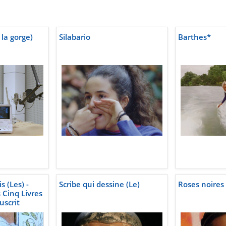
 la gorge)
Silabario
Barthes*
s (Les) -
Scribe qui dessine (Le)
Roses noires 
Cinq Livres
scrit
624