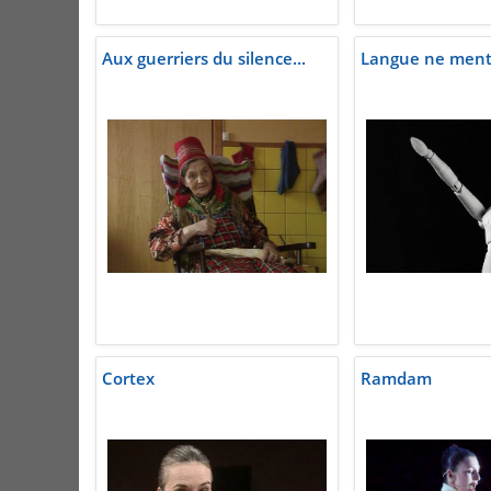
Aux guerriers du silence...
Langue ne ment 
Cortex
Ramdam