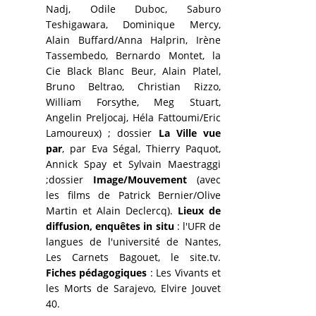
Nadj, Odile Duboc, Saburo
Teshigawara, Dominique Mercy,
Alain Buffard/Anna Halprin, Irène
Tassembedo, Bernardo Montet, la
Cie Black Blanc Beur, Alain Platel,
Bruno Beltrao, Christian Rizzo,
William Forsythe, Meg Stuart,
Angelin Preljocaj, Héla Fattoumi/Eric
Lamoureux) ; dossier
La Ville vue
par
, par Eva Ségal, Thierry Paquot,
Annick Spay et Sylvain Maestraggi
;dossier
Image/Mouvement
(avec
les films de Patrick Bernier/Olive
Martin et Alain Declercq).
Lieux de
diffusion, enquêtes in situ
: l'UFR de
langues de l'université de Nantes,
Les Carnets Bagouet, le site.tv.
Fiches pédagogiques
: Les Vivants et
les Morts de Sarajevo, Elvire Jouvet
40.