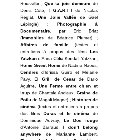
Roussillon,
Que ta joie demeure
de
Denis Côté,
! G.A.R.I !
de Nicolas
Réglat,
Une Jolie Vallée
de Gaël
Lépingle) ;
Photographie &
Documentaire
, par Eric Briat
(
Immobiles
de Béatrice Plumet) ;
Affaires de famille
(textes et
entretiens à propos des films
Les
Yatzkan
d’Anna-Célia Kendall-Yatzkan,
Home Sweet Home
de Nadine Naous,
Cendres
d’Idrissa Guiro et Mélanie
Pavy,
El Grill de Cesar
de Dario
Aguirre,
Une Ferme entre chien et
loup
de Chantale Anciaux,
Graine de
Poilu
de Magali Magne) ;
Histoires de
cinéma
(textes et entretiens à propos
des films
Duras et le cinéma
de
Dominique Auvray,
Le Dos rouge
d’Antoine Barraud,
I don’t belong
anywhere
de Marianne Lambert,