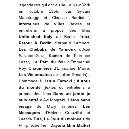
légendaires qui ont eu lieu à New York
en octobre 1966, par Sylvain
Maestraggi et Clarisse Bardiot ;
Interstices de villes
(textes et
entretiens à propos des films
Unfinished Italy
de Benoit Felici,
Retour à Berlin
d’Arnaud Lambert,
Les Chebabs de Yarmouk
d’Axel
Salvatori-Sinz,
Kamen
de Florence
Lazar,
La Part du feu
d’Emmanuel
Roy,
Chaumières
d’Emmanuel Marre,
Les Visionnaires
de Julien Donada) ;
Hommage à
Harun Farocki
;
Autour
du monde
(textes ou entretiens à
propos des films
Dans un jardin je
suis entré
d’Avi Mograbi,
Héros sans
visage
de Mary Jimenez,
Les
Messagers
d’Hélène Crouzillat et
Laetitia Tura,
Le Jour du moineau
de
Philip Scheffner,
Dayana Mini Market