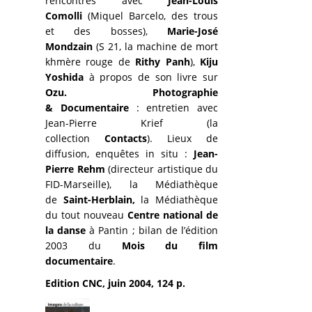
rencontres avec
Jean-Louis
Comolli
(Miquel Barcelo, des trous
et des bosses),
Marie-José
Mondzain
(S 21, la machine de mort
khmère rouge de
Rithy Panh
),
Kiju
Yoshida
à propos de son livre sur
Ozu.
Photographie
& Documentaire
: entretien avec
Jean-Pierre Krief (la
collection
Contacts
). Lieux de
diffusion, enquêtes in situ :
Jean-
Pierre Rehm
(directeur artistique du
FID-Marseille), la Médiathèque
de
Saint-Herblain,
la Médiathèque
du tout nouveau
Centre national de
la danse
à Pantin ; bilan de l’édition
2003 du
Mois du film
documentaire
.
Edition CNC, juin 2004, 124 p.