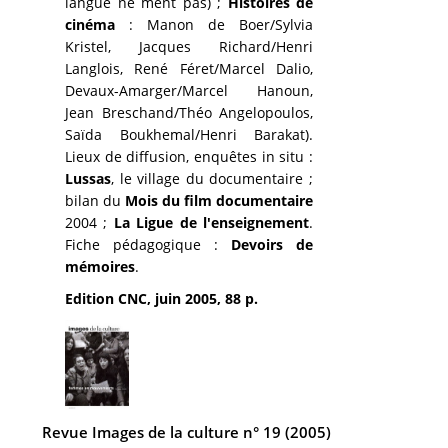
langue ne ment pas) ;
Histoires de
cinéma
: Manon de Boer/Sylvia
Kristel, Jacques Richard/Henri
Langlois, René Féret/Marcel Dalio,
Devaux-Amarger/Marcel Hanoun,
Jean Breschand/Théo Angelopoulos,
Saïda Boukhemal/Henri Barakat).
Lieux de diffusion, enquêtes in situ :
Lussas
, le village du documentaire ;
bilan du
Mois du film documentaire
2004 ;
La Ligue de l'enseignement
.
Fiche pédagogique :
Devoirs de
mémoires
.
Edition CNC, juin 2005, 88 p.
Revue Images de la culture n° 19 (2005)