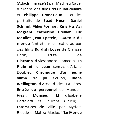
(
Adachi=Image(s)
par Mathieu Capel
à propos des films d'
Eric Baudelaire
et
Philippe Grandrieux
; et les
portraits de
Soad Hosni
,
Daniel
Schmid
,
Milos Forman
,
King Hu
,
Avi
Mograbi
,
Catherine Breillat
,
Luc
Moullet
,
Jean Epstein
) ;
Autour du
monde
(entretiens et textes autour
des films
Kurdish Lover
de Clarisse
Hahn,
L’Eté de
Giacomo
d’Alessandro Comodin,
La
Pluie et le beau temps
d’Ariane
Doublet,
Chronique d’un jeune
sumo
de Jill Coulon,
Diane
Wellington
d'Arnaud des Pallières,
Entrée du personnel
de Manuela
Frésil,
Monsieur M
d'Isabelle
Berteletti et Laurent Cibien) ;
Interstices de ville
, par Myriam
Bloedé et Malika Maclouf (
Le Monde