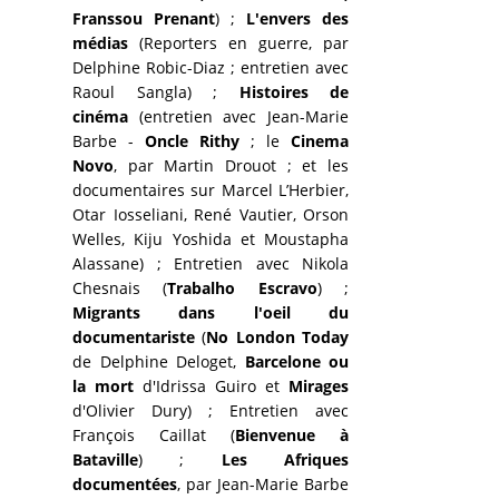
Franssou Prenant
) ;
L'envers des
médias
(Reporters en guerre, par
Delphine Robic-Diaz ; entretien avec
Raoul Sangla) ;
Histoires de
cinéma
(entretien avec Jean-Marie
Barbe -
Oncle Rithy
; le
Cinema
Novo
, par Martin Drouot ; et les
documentaires sur Marcel L’Herbier,
Otar Iosseliani, René Vautier, Orson
Welles, Kiju Yoshida et Moustapha
Alassane) ; Entretien avec Nikola
Chesnais (
Trabalho Escravo
) ;
Migrants dans l'oeil du
documentariste
(
No London Today
de Delphine Deloget,
Barcelone ou
la mort
d'Idrissa Guiro et
Mirages
d'Olivier Dury) ; Entretien avec
François Caillat (
Bienvenue à
Bataville
) ;
Les Afriques
documentées
, par Jean-Marie Barbe