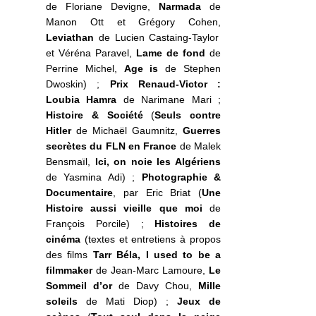
de Floriane Devigne,
Narmada
de
Manon Ott et Grégory Cohen,
Leviathan
de Lucien Castaing-Taylor
et Véréna Paravel,
Lame de fond
de
Perrine Michel,
Age is
de Stephen
Dwoskin) ;
Prix Renaud-Victor :
Loubia Hamra
de Narimane Mari ;
Histoire & Société
(
Seuls contre
Hitler
de Michaël Gaumnitz,
Guerres
secrètes du FLN en France
de Malek
Bensmaïl,
Ici, on noie les Algériens
de Yasmina Adi) ;
Photographie &
Documentaire
, par Eric Briat (
Une
Histoire aussi vieille que moi
de
François Porcile) ;
Histoires de
cinéma
(textes et entretiens à propos
des films
Tarr Béla, I used to be a
filmmaker
de Jean-Marc Lamoure,
Le
Sommeil d’or
de Davy Chou,
Mille
soleils
de Mati Diop) ;
Jeux de