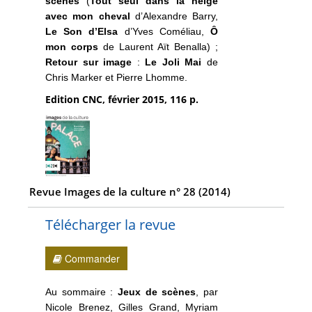
scènes
(
Tout seul dans la neige
avec mon cheval
d’Alexandre Barry,
Le Son d’Elsa
d’Yves Coméliau,
Ȏ
mon corps
de Laurent Aït Benalla) ;
Retour sur image
:
Le Joli Mai
de
Chris Marker et Pierre Lhomme.
Edition CNC, février 2015, 116 p.
Revue Images de la culture n° 28 (2014)
Télécharger la revue
Commander
Au sommaire :
Jeux de scènes
, par
Nicole Brenez, Gilles Grand, Myriam