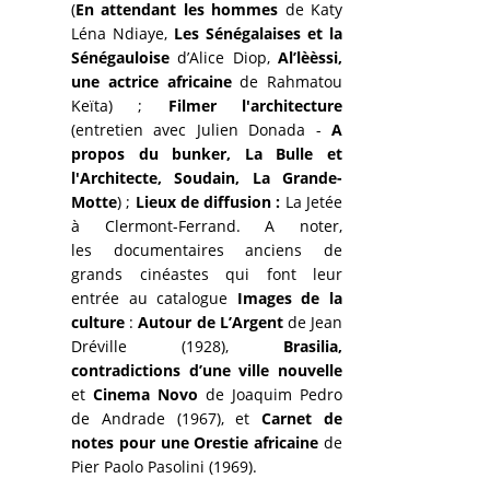
(
En attendant les hommes
de Katy
Léna Ndiaye,
Les Sénégalaises et la
Sénégauloise
d’Alice Diop,
Al’lèèssi,
une actrice africaine
de Rahmatou
Keïta) ;
Filmer l'architecture
(entretien avec Julien Donada -
A
propos du bunker, La Bulle et
l'Architecte,
Soudain, La Grande-
Motte
) ;
Lieux de diffusion :
La Jetée
à Clermont-Ferrand. A noter,
les documentaires anciens de
grands cinéastes qui font leur
entrée au catalogue
Images de la
culture
:
Autour de L’Argent
de Jean
Dréville (1928),
Brasilia,
contradictions d’une ville nouvelle
et
Cinema Novo
de Joaquim Pedro
de Andrade (1967), et
Carnet de
notes pour une Orestie africaine
de
Pier Paolo Pasolini (1969).