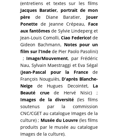
(entretiens et textes sur les films
Jacques Baratier, portrait de mon
père
de Diane Baratier,
Jouer
Ponette
de Jeanne Crépeau,
Face
aux fantômes
de Sylvie Lindeperg et
Jean-Louis Comolli,
Ciao Federico!
de
Gideon Bachmann,
Notes pour un
film sur l'Inde
de Pier Paolo Pasolini)
;
Image/Mouvement
,
par Frédéric
Nau, Sylvain Maestraggi et Eva Ségal
(
Jean-Pascal pour la France
de
François Nouguiès,
D'après Blanche-
Neige
de Hugues Decointet,
La
Beauté crue
de Hervé Nisic) ;
Images de la diversité
(les films
soutenus par la commission
CNC/CGET au catalogue Images de la
culture) ;
Musée du Louvre
(les films
produits par le musée au catalogue
Images de la culture).