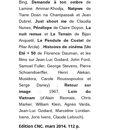
Bing,
Demande à ton ombre
de
Lamine Ammar-Khodja,
Natpwe
de
Tiane Doan na Champassak et Jean
Dubrel,
Just shoot me
de Claudia
Nunes,
Pénélope
de Claire Doyon,
La
nuit remue
et
Le Terrain
de Bijan
Anquetil,
Le Pendule de Costel
de
Pilar Arcila) ;
Histoires de cinéma
(
Un
Eté + 50
de Florence Dauman, et les
films sur Jean-Luc Godard, John Ford,
Samuel Fuller, George Stevens, Pierre
Schoendoerffer, Henri Alekan,
Musidora, Carole Roussopoulos et
Serge Daney) ;
Retour sur
image
: 1967,
Loin du
Vietnam
(d'Alain Resnais, Chris
Marker, William Klein, Agnès Varda,
Jean-Luc Godard, Marceline Loridan-
Ivens, Joris Ivens, Claude Lelouch).
Edition CNC, mars 2014, 112 p.