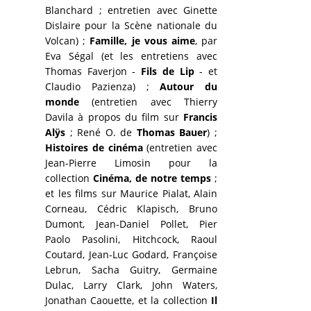
Blanchard ; entretien avec Ginette
Dislaire pour la Scène nationale du
Volcan) ;
Famille, je vous aime
, par
Eva Ségal (et les entretiens avec
Thomas Faverjon -
Fils de Lip
- et
Claudio Pazienza) ;
Autour du
monde
(entretien avec Thierry
Davila à propos du film sur
Francis
Alÿs
; René O. de
Thomas Bauer
) ;
Histoires de cinéma
(entretien avec
Jean-Pierre Limosin pour la
collection
Cinéma, de notre temps
;
et les films sur Maurice Pialat, Alain
Corneau, Cédric Klapisch, Bruno
Dumont, Jean-Daniel Pollet, Pier
Paolo Pasolini, Hitchcock, Raoul
Coutard, Jean-Luc Godard, Françoise
Lebrun, Sacha Guitry, Germaine
Dulac, Larry Clark, John Waters,
Jonathan Caouette, et la collection
Il