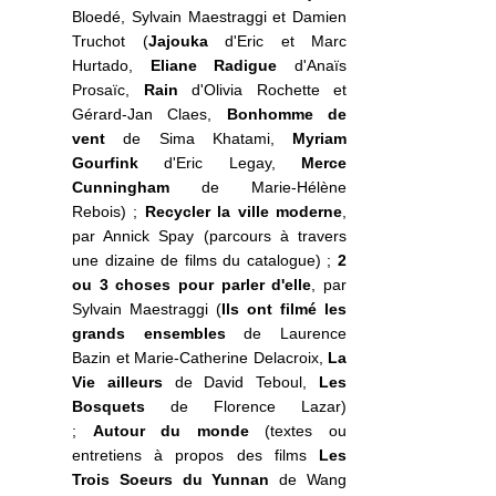
Bloedé, Sylvain Maestraggi et Damien
Truchot (
Jajouka
d'Eric et Marc
Hurtado,
Eliane Radigue
d'Anaïs
Prosaïc,
Rain
d'Olivia Rochette et
Gérard-Jan Claes,
Bonhomme de
vent
de Sima Khatami,
Myriam
Gourfink
d'Eric Legay,
Merce
Cunningham
de Marie-Hélène
Rebois) ;
Recycler la ville moderne
,
par Annick Spay (parcours à travers
une dizaine de films du catalogue) ;
2
ou 3 choses pour parler d'elle
, par
Sylvain Maestraggi (
Ils ont filmé les
grands ensembles
de Laurence
Bazin et Marie-Catherine Delacroix,
La
Vie ailleurs
de David Teboul,
Les
Bosquets
de Florence Lazar)
;
Autour du monde
(textes ou
entretiens à propos des films
Les
Trois Soeurs du Yunnan
de Wang