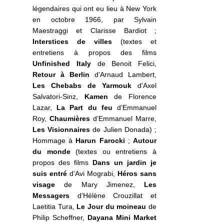
légendaires qui ont eu lieu à New York
en octobre 1966, par Sylvain
Maestraggi et Clarisse Bardiot ;
Interstices de villes
(textes et
entretiens à propos des films
Unfinished Italy
de Benoit Felici,
Retour à Berlin
d’Arnaud Lambert,
Les Chebabs de Yarmouk
d’Axel
Salvatori-Sinz,
Kamen
de Florence
Lazar,
La Part du feu
d’Emmanuel
Roy,
Chaumières
d’Emmanuel Marre,
Les Visionnaires
de Julien Donada) ;
Hommage à
Harun Farocki
;
Autour
du monde
(textes ou entretiens à
propos des films
Dans un jardin je
suis entré
d’Avi Mograbi,
Héros sans
visage
de Mary Jimenez,
Les
Messagers
d’Hélène Crouzillat et
Laetitia Tura,
Le Jour du moineau
de
Philip Scheffner,
Dayana Mini Market