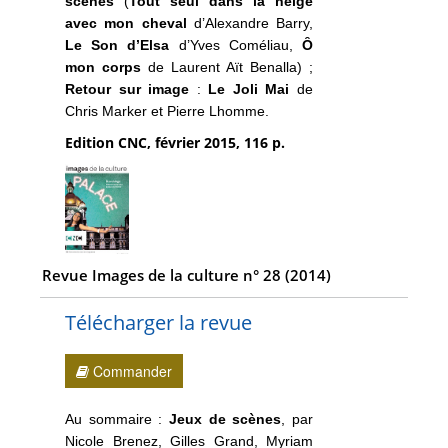
scènes
(
Tout seul dans la neige
avec mon cheval
d’Alexandre Barry,
Le Son d’Elsa
d’Yves Coméliau,
Ȏ
mon corps
de Laurent Aït Benalla) ;
Retour sur image
:
Le Joli Mai
de
Chris Marker et Pierre Lhomme.
Edition CNC, février 2015, 116 p.
Revue Images de la culture n° 28 (2014)
Télécharger la revue
Commander
Au sommaire :
Jeux de scènes
, par
Nicole Brenez, Gilles Grand, Myriam