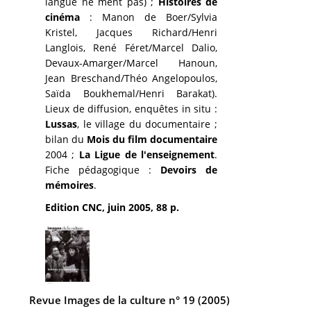
langue ne ment pas) ;
Histoires de
cinéma
: Manon de Boer/Sylvia
Kristel, Jacques Richard/Henri
Langlois, René Féret/Marcel Dalio,
Devaux-Amarger/Marcel Hanoun,
Jean Breschand/Théo Angelopoulos,
Saïda Boukhemal/Henri Barakat).
Lieux de diffusion, enquêtes in situ :
Lussas
, le village du documentaire ;
bilan du
Mois du film documentaire
2004 ;
La Ligue de l'enseignement
.
Fiche pédagogique :
Devoirs de
mémoires
.
Edition CNC, juin 2005, 88 p.
Revue Images de la culture n° 19 (2005)