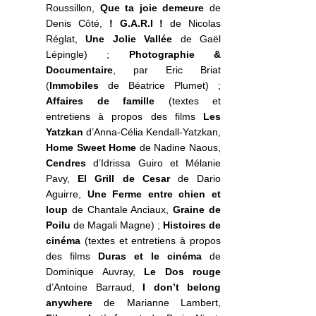
Roussillon,
Que ta joie demeure
de
Denis Côté,
! G.A.R.I !
de Nicolas
Réglat,
Une Jolie Vallée
de Gaël
Lépingle) ;
Photographie &
Documentaire
, par Eric Briat
(
Immobiles
de Béatrice Plumet) ;
Affaires de famille
(textes et
entretiens à propos des films
Les
Yatzkan
d’Anna-Célia Kendall-Yatzkan,
Home Sweet Home
de Nadine Naous,
Cendres
d’Idrissa Guiro et Mélanie
Pavy,
El Grill de Cesar
de Dario
Aguirre,
Une Ferme entre chien et
loup
de Chantale Anciaux,
Graine de
Poilu
de Magali Magne) ;
Histoires de
cinéma
(textes et entretiens à propos
des films
Duras et le cinéma
de
Dominique Auvray,
Le Dos rouge
d’Antoine Barraud,
I don’t belong
anywhere
de Marianne Lambert,