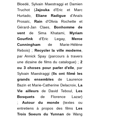
Bloedé, Sylvain Maestraggi et Damien
Truchot (
Jajouka
d'Eric et Marc
Hurtado,
Eliane Radigue
d'Anaïs
Prosaïc,
Rain
d'Olivia Rochette et
Gérard-Jan Claes,
Bonhomme de
vent
de Sima Khatami,
Myriam
Gourfink
d'Eric Legay,
Merce
Cunningham
de Marie-Hélène
Rebois) ;
Recycler la ville moderne
,
par Annick Spay (parcours à travers
une dizaine de films du catalogue) ;
2
ou 3 choses pour parler d'elle
, par
Sylvain Maestraggi (
Ils ont filmé les
grands ensembles
de Laurence
Bazin et Marie-Catherine Delacroix,
La
Vie ailleurs
de David Teboul,
Les
Bosquets
de Florence Lazar)
;
Autour du monde
(textes ou
entretiens à propos des films
Les
Trois Soeurs du Yunnan
de Wang