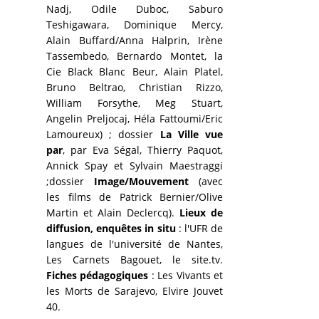
Nadj, Odile Duboc, Saburo
Teshigawara, Dominique Mercy,
Alain Buffard/Anna Halprin, Irène
Tassembedo, Bernardo Montet, la
Cie Black Blanc Beur, Alain Platel,
Bruno Beltrao, Christian Rizzo,
William Forsythe, Meg Stuart,
Angelin Preljocaj, Héla Fattoumi/Eric
Lamoureux) ; dossier
La Ville vue
par
, par Eva Ségal, Thierry Paquot,
Annick Spay et Sylvain Maestraggi
;dossier
Image/Mouvement
(avec
les films de Patrick Bernier/Olive
Martin et Alain Declercq).
Lieux de
diffusion, enquêtes in situ
: l'UFR de
langues de l'université de Nantes,
Les Carnets Bagouet, le site.tv.
Fiches pédagogiques
: Les Vivants et
les Morts de Sarajevo, Elvire Jouvet
40.