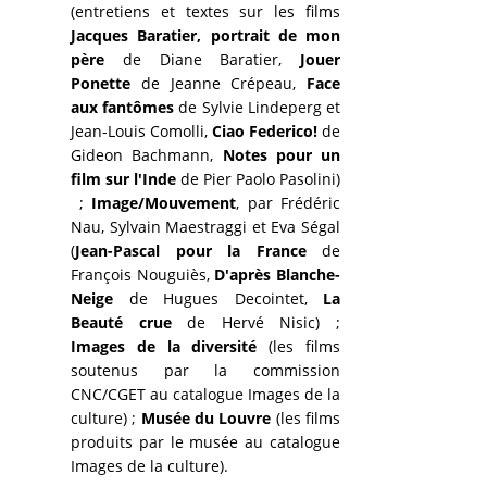
(entretiens et textes sur les films
Jacques Baratier, portrait de mon
père
de Diane Baratier,
Jouer
Ponette
de Jeanne Crépeau,
Face
aux fantômes
de Sylvie Lindeperg et
Jean-Louis Comolli,
Ciao Federico!
de
Gideon Bachmann,
Notes pour un
film sur l'Inde
de Pier Paolo Pasolini)
;
Image/Mouvement
,
par Frédéric
Nau, Sylvain Maestraggi et Eva Ségal
(
Jean-Pascal pour la France
de
François Nouguiès,
D'après Blanche-
Neige
de Hugues Decointet,
La
Beauté crue
de Hervé Nisic) ;
Images de la diversité
(les films
soutenus par la commission
CNC/CGET au catalogue Images de la
culture) ;
Musée du Louvre
(les films
produits par le musée au catalogue
Images de la culture).