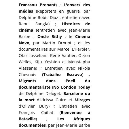
Franssou Prenant
) ;
L'envers des
médias
(Reporters en guerre, par
Delphine Robic-Diaz ; entretien avec
Raoul Sangla) ;
Histoires de
cinéma
(entretien avec Jean-Marie
Barbe -
Oncle Rithy
; le
Cinema
Novo
, par Martin Drouot ; et les
documentaires sur Marcel L’Herbier,
Otar Iosseliani, René Vautier, Orson
Welles, Kiju Yoshida et Moustapha
Alassane) ; Entretien avec Nikola
Chesnais (
Trabalho Escravo
) ;
Migrants dans l'oeil du
documentariste
(
No London Today
de Delphine Deloget,
Barcelone ou
la mort
d'Idrissa Guiro et
Mirages
d'Olivier Dury) ; Entretien avec
François Caillat (
Bienvenue à
Bataville
) ;
Les Afriques
documentées
, par Jean-Marie Barbe