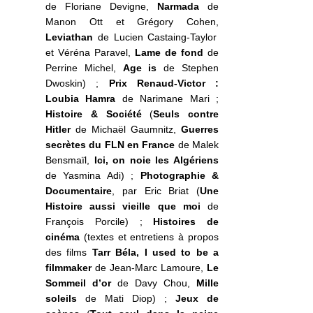
de Floriane Devigne,
Narmada
de
Manon Ott et Grégory Cohen,
Leviathan
de Lucien Castaing-Taylor
et Véréna Paravel,
Lame de fond
de
Perrine Michel,
Age is
de Stephen
Dwoskin) ;
Prix Renaud-Victor :
Loubia Hamra
de Narimane Mari ;
Histoire & Société
(
Seuls contre
Hitler
de Michaël Gaumnitz,
Guerres
secrètes du FLN en France
de Malek
Bensmaïl,
Ici, on noie les Algériens
de Yasmina Adi) ;
Photographie &
Documentaire
, par Eric Briat (
Une
Histoire aussi vieille que moi
de
François Porcile) ;
Histoires de
cinéma
(textes et entretiens à propos
des films
Tarr Béla, I used to be a
filmmaker
de Jean-Marc Lamoure,
Le
Sommeil d’or
de Davy Chou,
Mille
soleils
de Mati Diop) ;
Jeux de