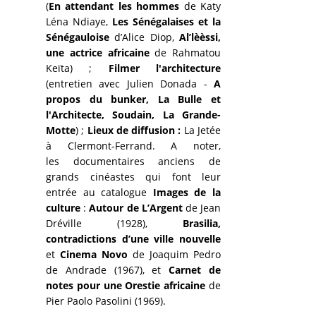
(
En attendant les hommes
de Katy
Léna Ndiaye,
Les Sénégalaises et la
Sénégauloise
d’Alice Diop,
Al’lèèssi,
une actrice africaine
de Rahmatou
Keïta) ;
Filmer l'architecture
(entretien avec Julien Donada -
A
propos du bunker, La Bulle et
l'Architecte,
Soudain, La Grande-
Motte
) ;
Lieux de diffusion :
La Jetée
à Clermont-Ferrand. A noter,
les documentaires anciens de
grands cinéastes qui font leur
entrée au catalogue
Images de la
culture
:
Autour de L’Argent
de Jean
Dréville (1928),
Brasilia,
contradictions d’une ville nouvelle
et
Cinema Novo
de Joaquim Pedro
de Andrade (1967), et
Carnet de
notes pour une Orestie africaine
de
Pier Paolo Pasolini (1969).