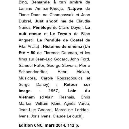
Bing,
Demande à ton ombre
de
Lamine Ammar-Khodja,
Natpwe
de
Tiane Doan na Champassak et Jean
Dubrel,
Just shoot me
de Claudia
Nunes,
Pénélope
de Claire Doyon,
La
nuit remue
et
Le Terrain
de Bijan
Anquetil,
Le Pendule de Costel
de
Pilar Arcila) ;
Histoires de cinéma
(
Un
Eté + 50
de Florence Dauman, et les
films sur Jean-Luc Godard, John Ford,
Samuel Fuller, George Stevens, Pierre
Schoendoerffer, Henri Alekan,
Musidora, Carole Roussopoulos et
Serge Daney) ;
Retour sur
image
: 1967,
Loin du
Vietnam
(d'Alain Resnais, Chris
Marker, William Klein, Agnès Varda,
Jean-Luc Godard, Marceline Loridan-
Ivens, Joris Ivens, Claude Lelouch).
Edition CNC, mars 2014, 112 p.