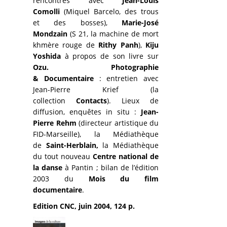
rencontres avec
Jean-Louis
Comolli
(Miquel Barcelo, des trous
et des bosses),
Marie-José
Mondzain
(S 21, la machine de mort
khmère rouge de
Rithy Panh
),
Kiju
Yoshida
à propos de son livre sur
Ozu.
Photographie
& Documentaire
: entretien avec
Jean-Pierre Krief (la
collection
Contacts
). Lieux de
diffusion, enquêtes in situ :
Jean-
Pierre Rehm
(directeur artistique du
FID-Marseille), la Médiathèque
de
Saint-Herblain,
la Médiathèque
du tout nouveau
Centre national de
la danse
à Pantin ; bilan de l’édition
2003 du
Mois du film
documentaire
.
Edition CNC, juin 2004, 124 p.