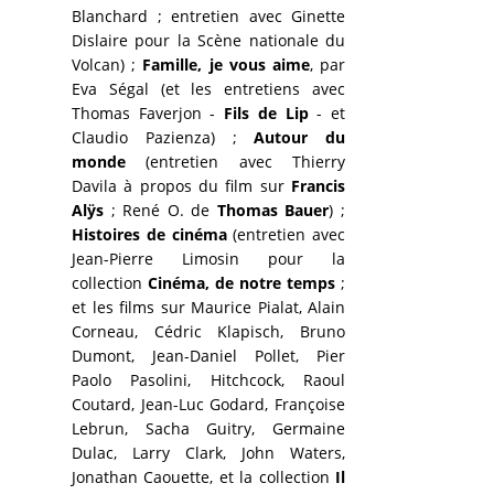
Blanchard ; entretien avec Ginette
Dislaire pour la Scène nationale du
Volcan) ;
Famille, je vous aime
, par
Eva Ségal (et les entretiens avec
Thomas Faverjon -
Fils de Lip
- et
Claudio Pazienza) ;
Autour du
monde
(entretien avec Thierry
Davila à propos du film sur
Francis
Alÿs
; René O. de
Thomas Bauer
) ;
Histoires de cinéma
(entretien avec
Jean-Pierre Limosin pour la
collection
Cinéma, de notre temps
;
et les films sur Maurice Pialat, Alain
Corneau, Cédric Klapisch, Bruno
Dumont, Jean-Daniel Pollet, Pier
Paolo Pasolini, Hitchcock, Raoul
Coutard, Jean-Luc Godard, Françoise
Lebrun, Sacha Guitry, Germaine
Dulac, Larry Clark, John Waters,
Jonathan Caouette, et la collection
Il