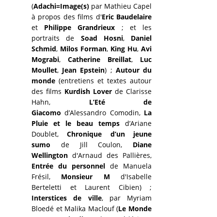
(
Adachi=Image(s)
par Mathieu Capel
à propos des films d'
Eric Baudelaire
et
Philippe Grandrieux
; et les
portraits de
Soad Hosni
,
Daniel
Schmid
,
Milos Forman
,
King Hu
,
Avi
Mograbi
,
Catherine Breillat
,
Luc
Moullet
,
Jean Epstein
) ;
Autour du
monde
(entretiens et textes autour
des films
Kurdish Lover
de Clarisse
Hahn,
L’Eté de
Giacomo
d’Alessandro Comodin,
La
Pluie et le beau temps
d’Ariane
Doublet,
Chronique d’un jeune
sumo
de Jill Coulon,
Diane
Wellington
d'Arnaud des Pallières,
Entrée du personnel
de Manuela
Frésil,
Monsieur M
d'Isabelle
Berteletti et Laurent Cibien) ;
Interstices de ville
, par Myriam
Bloedé et Malika Maclouf (
Le Monde