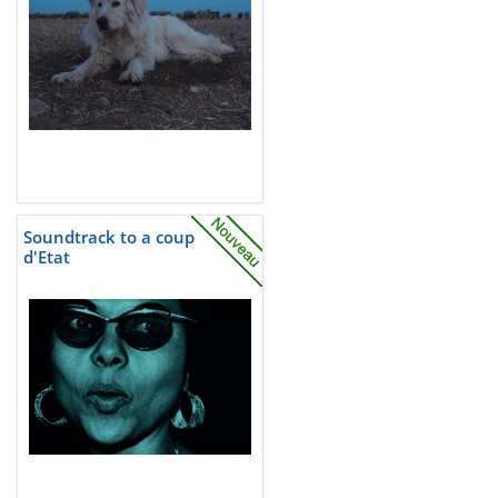
Soundtrack to a coup
d'Etat