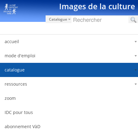
Saut au contenu
Images de la culture
Catalogue
accueil
mode d'emploi
catalogue
ressources
zoom
IDC pour tous
abonnement VàD