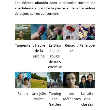
Les thèmes abordés dans la sélection incitent les
spectateurs à prendre la parole et débattre autour
de sujets qui les concernent.
Tangente
L'Heure
Le Bleu
Renault
Pénélope
de la
blanc
12
piscine
rouge
de mes
cheveux
Fahim
Une jolie
Taming
Les
La lutte
vallée
the
Météorites
des
Garden
classes