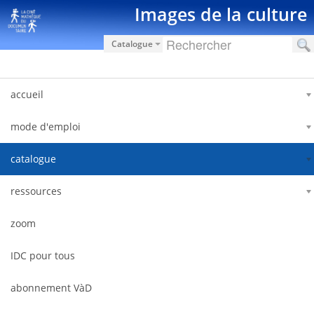
Saut au contenu
Images de la culture
Catalogue
accueil
mode d'emploi
catalogue
ressources
zoom
IDC pour tous
abonnement VàD