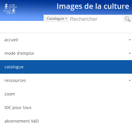
Saut au contenu
Images de la culture
Catalogue
accueil
mode d'emploi
catalogue
ressources
zoom
IDC pour tous
abonnement VàD