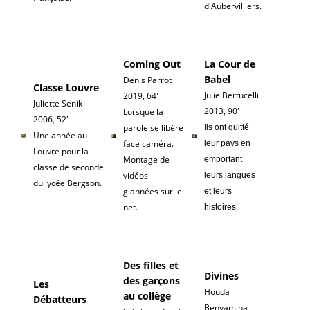
d'Aubervilliers.
Coming Out
La Cour de
Babel
Denis Parrot
Classe Louvre
Julie Bertucelli
2019, 64'
Juliette Senik
2013, 90'
Lorsque la
2006, 52'
parole se libère
Ils ont quitté
Une année au
face caméra.
leur pays en
Louvre pour la
Montage de
emportant
classe de seconde
vidéos
leurs langues
du lycée Bergson.
glannées sur le
et leurs
net.
histoires.
Des filles et
Divines
des garçons
Les
Houda
au collège
Débatteurs
Benyamina