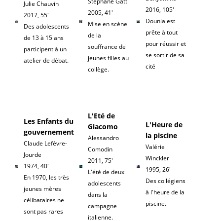
Stéphane Gatti
Julie Chauvin
2016, 105'
2005, 41'
2017, 55'
Dounia est
Mise en scène
Des adolescents
prête à tout
de la
de 13 à 15 ans
pour réussir et
souffrance de
participent à un
se sortir de sa
jeunes filles au
atelier de débat.
cité
collège.
L'Eté de
Les Enfants du
L'Heure de
Giacomo
gouvernement
la piscine
Alessandro
Claude Lefèvre-
Valérie
Comodin
Jourde
Winckler
2011, 75'
1974, 40'
1995, 26'
L'été de deux
En 1970, les très
Des collégiens
adolescents
jeunes mères
à l'heure de la
dans la
célibataires ne
piscine.
campagne
sont pas rares
italienne.