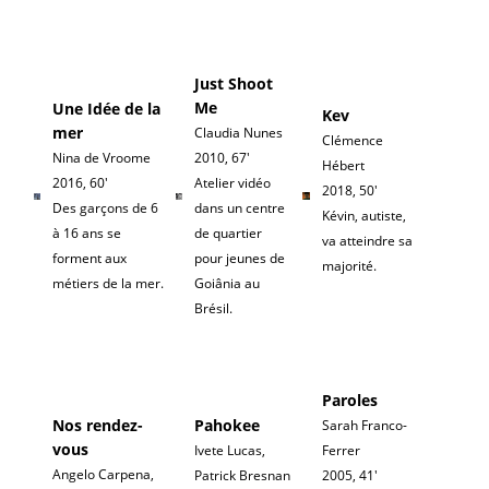
Just Shoot
Me
Une Idée de la
Kev
mer
Claudia Nunes
Clémence
Nina de Vroome
2010, 67'
Hébert
2016, 60'
Atelier vidéo
2018, 50'
Des garçons de 6
dans un centre
Kévin, autiste,
à 16 ans se
de quartier
va atteindre sa
forment aux
pour jeunes de
majorité.
métiers de la mer.
Goiânia au
Brésil.
Paroles
Nos rendez-
Pahokee
Sarah Franco-
vous
Ivete Lucas,
Ferrer
Angelo Carpena,
Patrick Bresnan
2005, 41'