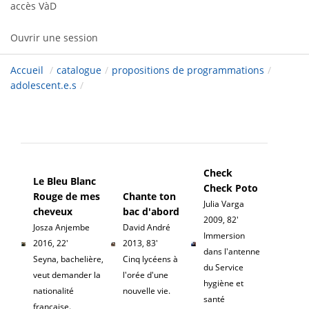
accès VàD
Ouvrir une session
Accueil
/
catalogue
/
propositions de programmations
/
adolescent.e.s
/
Check
Le Bleu Blanc
Check Poto
Rouge de mes
Chante ton
Julia Varga
cheveux
bac d'abord
2009, 82'
Josza Anjembe
David André
Immersion
2016, 22'
2013, 83'
dans l'antenne
Seyna, bachelière,
Cinq lycéens à
du Service
veut demander la
l'orée d'une
hygiène et
nationalité
nouvelle vie.
santé
française.