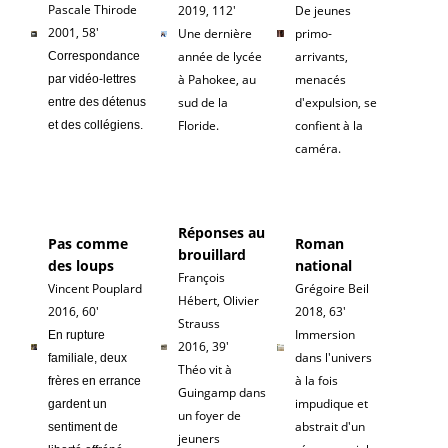
Pascale Thirode
2019, 112'
De jeunes
2001, 58'
Une dernière
primo-
année de lycée
arrivants,
Correspondance
à Pahokee, au
menacés
par vidéo-lettres
sud de la
d'expulsion, se
entre des détenus
Floride.
confient à la
et des collégiens.
caméra.
Réponses au
Pas comme
Roman
brouillard
des loups
national
François
Vincent Pouplard
Grégoire Beil
Hébert, Olivier
2016, 60'
2018, 63'
Strauss
Immersion
En rupture
2016, 39'
dans l'univers
familiale, deux
Théo vit à
à la fois
frères en errance
Guingamp dans
impudique et
gardent un
un foyer de
abstrait d'un
sentiment de
jeuners