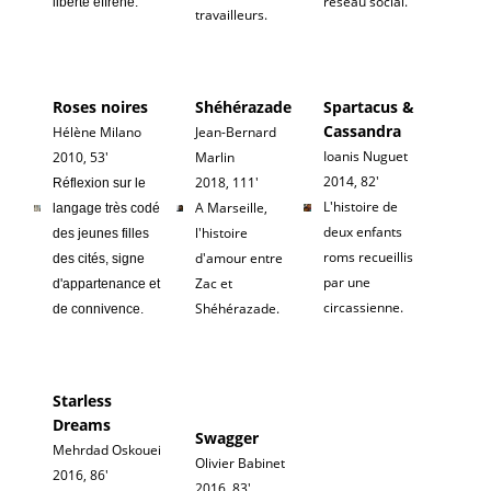
réseau social.
liberté effréné.
travailleurs.
Roses noires
Shéhérazade
Spartacus &
Cassandra
Hélène Milano
Jean-Bernard
Ioanis Nuguet
2010, 53'
Marlin
2014, 82'
2018, 111'
Réflexion sur le
L'histoire de
A Marseille,
langage très codé
deux enfants
l'histoire
des jeunes filles
roms recueillis
d'amour entre
des cités, signe
par une
Zac et
d'appartenance et
circassienne.
Shéhérazade.
de connivence.
Starless
Dreams
Swagger
Mehrdad Oskouei
Olivier Babinet
2016, 86'
2016, 83'