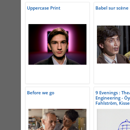
Uppercase Print
Babel sur scène
Before we go
9 Evenings : The
Engineering - Ö
Fahlström, Kiss
than Wine