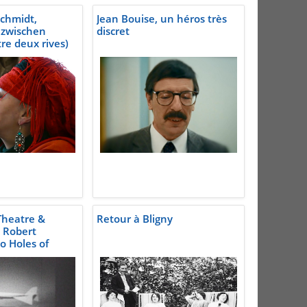
chmidt,
Jean Bouise, un héros très
azwischen
discret
tre deux rives)
 Theatre &
Retour à Bligny
- Robert
 Holes of