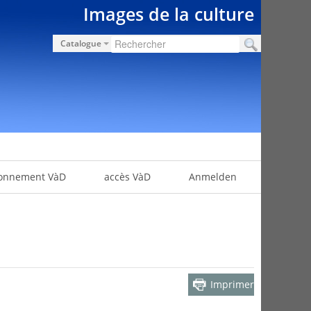
Images de la culture
Catalogue
onnement VàD
accès VàD
Anmelden
Imprimer