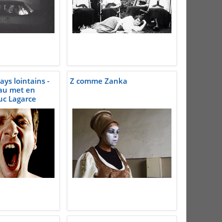
ys lointains -
Z comme Zanka
au met en
uc Lagarce