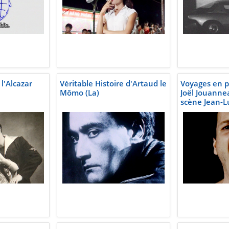
 l'Alcazar
Véritable Histoire d'Artaud le
Voyages en pa
Mômo (La)
Joël Jouanne
scène Jean-L