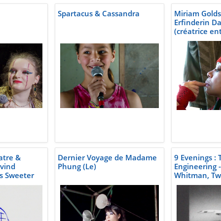
Spartacus & Cassandra
Miriam Golds
Erfinderin D
(créatrice en
atre &
Dernier Voyage de Madame
9 Evenings :
yvind
Phung (Le)
Engineering 
es Sweeter
Whitman, Two
Water-3