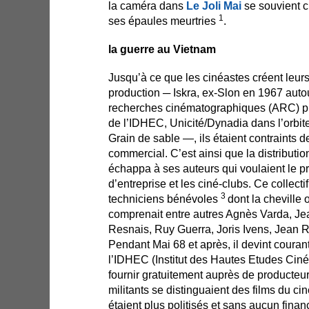
la caméra dans
Le Joli Mai
se souvient c
1
ses épaules meurtries
.
la guerre au Vietnam
Jusqu’à ce que les cinéastes créent leurs
production ─ Iskra, ex-Slon en 1967 autou
recherches cinématographiques (ARC) pui
de l’IDHEC, Unicité/Dynadia dans l’orbit
Grain de sable —, ils étaient contraints de
commercial. C’est ainsi que la distributi
échappa à ses auteurs qui voulaient le pr
d’entreprise et les ciné-clubs. Ce collecti
3
techniciens bénévoles
dont la cheville 
comprenait entre autres Agnès Varda, Je
Resnais, Ruy Guerra, Joris Ivens, Jean 
Pendant Mai 68 et après, il devint courant
l’IDHEC (Institut des Hautes Etudes Ci
fournir gratuitement auprès de producteur
militants se distinguaient des films du ci
étaient plus politisés et sans aucun fina