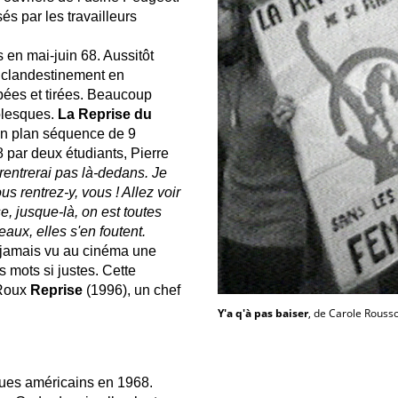
sés par les travailleurs
 en mai-juin 68. Aussitôt
s clandestinement en
ppées et tirées. Beaucoup
olesques.
La Reprise du
 un plan séquence de 9
 par deux étudiants, Pierre
rentrerai pas là-dedans. Je
us rentrez-y, vous ! Allez voir
e, jusque-là, on est toutes
aux, elles s'en foutent.
t jamais vu au cinéma une
s mots si justes. Cette
 Roux
Reprise
(1996), un chef
Y'a q'à pas baiser
, de Carole Rouss
ques américains en 1968.