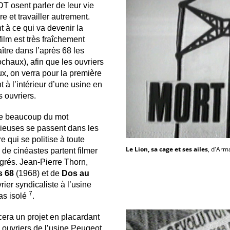
T osent parler de leur vie
e et travailler autrement.
 à ce qui va devenir la
film est très fraîchement
aître dans l’après 68 les
chaux), afin que les ouvriers
ux, on verra pour la première
 à l’intérieur d’une usine en
s ouvriers.
aie beaucoup du mot
rieuses se passent dans les
 qui se politise à toute
Le Lion, sa cage et ses ailes
, d'Arm
de cinéastes partent filmer
migrés. Jean-Pierre Thorn,
s 68
(1968) et de
Dos au
rier syndicaliste à l’usine
7
as isolé
.
era un projet en placardant
 ouvriers de l’usine Peugeot.