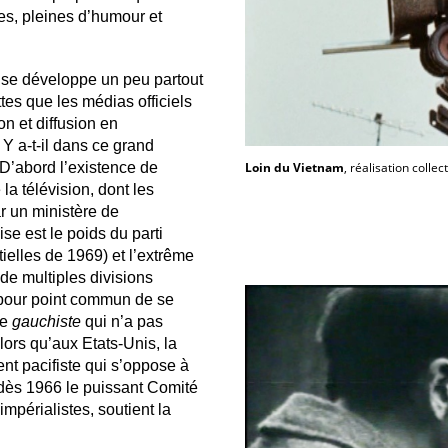
es, pleines d’humour et
t se développe un peu partout
tes que les médias officiels
on et diffusion en
Y a-t-il dans ce grand
D’abord l’existence de
Loin du Vietnam
, réalisation collec
la télévision, dont les
r un ministère de
ise est le poids du parti
elles de 1969) et l’extrême
de multiples divisions
a pour point commun de se
de
gauchiste
qui n’a pas
lors qu’aux Etats-Unis, la
nt pacifiste qui s’oppose à
 dès 1966 le puissant Comité
mpérialistes, soutient la