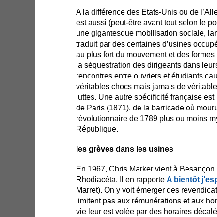
A la différence des Etats-Unis ou de l’Al
est aussi (peut-être avant tout selon le po
une gigantesque mobilisation sociale, l
traduit par des centaines d’usines occupé
au plus fort du mouvement et des formes
la séquestration des dirigeants dans leurs
rencontres entre ouvriers et étudiants cau
véritables chocs mais jamais de véritabl
luttes. Une autre spécificité française e
de Paris (1871), de la barricade où mour
révolutionnaire de 1789 plus ou moins myt
République.
les grèves dans les usines
En 1967, Chris Marker vient à Besançon fi
Rhodiacéta. Il en rapporte
A bientôt j’es
Marret). On y voit émerger des revendicat
limitent pas aux rémunérations et aux ho
vie leur est volée par des horaires décalé