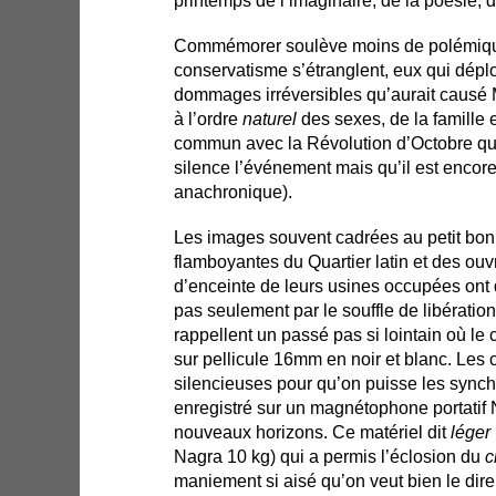
printemps de l’imaginaire, de la poésie, d
Commémorer soulève moins de polémique
conservatisme s’étranglent, eux qui dépl
dommages irréversibles qu’aurait causé Mai
à l’ordre
naturel
des sexes, de la famille e
commun avec la Révolution d’Octobre qu
silence l’événement mais qu’il est encor
anachronique).
Les images souvent cadrées au petit bon
flamboyantes du Quartier latin et des ouv
d’enceinte de leurs usines occupées ont
pas seulement par le souffle de libération
rappellent un passé pas si lointain où le 
sur pellicule 16mm en noir et blanc. Les
silencieuses pour qu’on puisse les synch
enregistré sur un magnétophone portatif 
nouveaux horizons. Ce matériel dit
léger
Nagra 10 kg) qui a permis l’éclosion du
c
maniement si aisé qu’on veut bien le dire