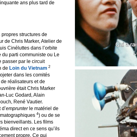
inquante ans plus tard de
 propres structures de
r de Chris Marker, Atelier de
s Cinéluttes dans l’orbite
e du parti communiste ou Le
 passer par le circuit
2
on de
Loin du Vietnam
ojeter dans les comités
f de réalisateurs et de
ouvrière était Chris Marker
an-Luc Godard, Alain
Rouch, René Vautier.
 d’
emprunter
le matériel de
4
nématographiques
) ou de se
s bienveillants. Les films
néma direct en ce sens qu’ils
ncement propre. Ce qui