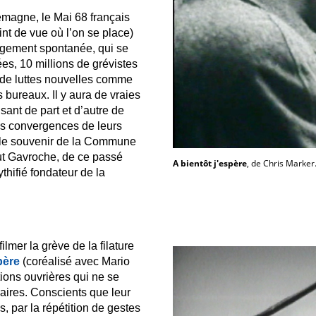
lemagne, le Mai 68 français
int de vue où l’on se place)
argement spontanée, qui se
es, 10 millions de grévistes
 de luttes nouvelles comme
 bureaux. Il y aura de vraies
sant de part et d’autre de
es convergences de leurs
st le souvenir de la Commune
ut Gavroche, de ce passé
A bientôt j'espère
, de Chris Marker
hifié fondateur de la
lmer la grève de la filature
père
(coréalisé avec Mario
ions ouvrières qui ne se
raires. Conscients que leur
s, par la répétition de gestes