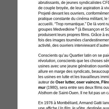
abrutissants, de jeunes syndicalistes CFD
de couple broyée, de leur aspiration à vivr
Projeté devant les ouvriers, conformément
pratique constante du cinéma militant, le 
accueilli. “Trop romantique.” De là vont n
6
groupes Medvedkine
(à Besançon et So
produisent leurs propres films. Grâce à e
fois des images tournées clandestinement
activité, des ouvriers interviewant d’autre
Conscients qu’au Quartier latin on se p
révolution
, conscients que les choses sé
usines avec une jeune génération ouvrière
allure en marge des syndicats, beaucoup 
les usines en lutte et les travailleurs im
auteur de
Oser lutter, oser vaincre, Flin
mur
(1980), sera entre ses deux films ouv
Alsthom de Saint-Ouen. Il ne fut pas un c
En 1976 à Montbéliard, Armand Gatti lanc
une affiche
Un film, le vôtre,
destinée aux