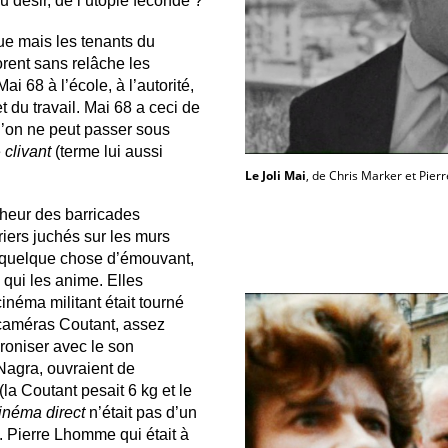
u désir, de l’utopie féconde ?
 mais les tenants du
orent sans relâche les
 68 à l’école, à l’autorité,
t du travail. Mai 68 a ceci de
’on ne peut passer sous
e
clivant
(terme lui aussi
Le Joli Mai
, de Chris Marker et Pie
heur des barricades
riers juchés sur les murs
 quelque chose d’émouvant,
 qui les anime. Elles
cinéma militant était tourné
 caméras Coutant, assez
roniser avec le son
Nagra, ouvraient de
(la Coutant pesait 6 kg et le
inéma direct
n’était pas d’un
. Pierre Lhomme qui était à