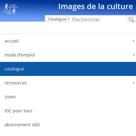
Saut au contenu
Images de la culture
Catalogue
accueil
mode d'emploi
catalogue
ressources
zoom
IDC pour tous
abonnement VàD