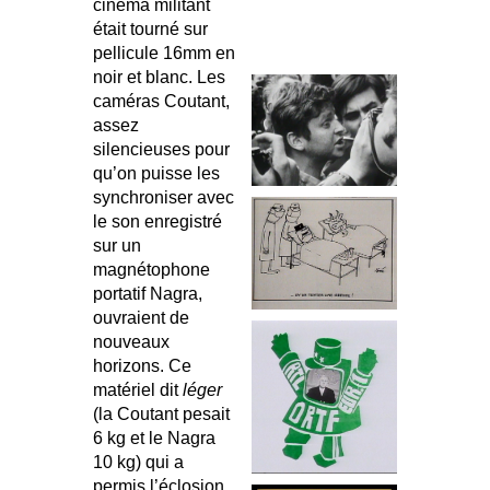
cinéma militant
était tourné sur
pellicule 16mm en
noir et blanc. Les
caméras Coutant,
assez
silencieuses pour
qu’on puisse les
synchroniser avec
le son enregistré
sur un
magnétophone
portatif Nagra,
ouvraient de
nouveaux
horizons. Ce
matériel dit
léger
(la Coutant pesait
6 kg et le Nagra
10 kg) qui a
permis l’éclosion