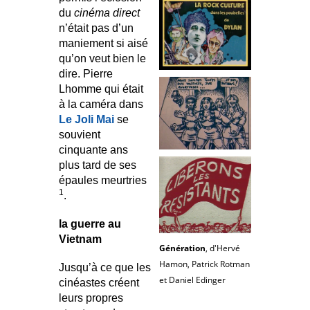
du
cinéma direct
n’était pas d’un
maniement si aisé
qu’on veut bien le
dire. Pierre
Lhomme qui était
à la caméra dans
Le Joli Mai
se
souvient
cinquante ans
plus tard de ses
épaules meurtries
1
.
la guerre au
Vietnam
Génération
, d'Hervé
Hamon, Patrick Rotman
Jusqu’à ce que les
et Daniel Edinger
cinéastes créent
leurs propres