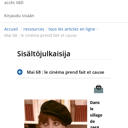
accès VàD
Kirjaudu sisään
Accueil
/
ressources
/
tous les articles en ligne
/
Mai 68 : le cinéma prend fait et cause
Sisältöjulkaisija
Mai 68 : le cinéma prend fait et cause
Imprimer
Dans
le
sillage
de
1968,