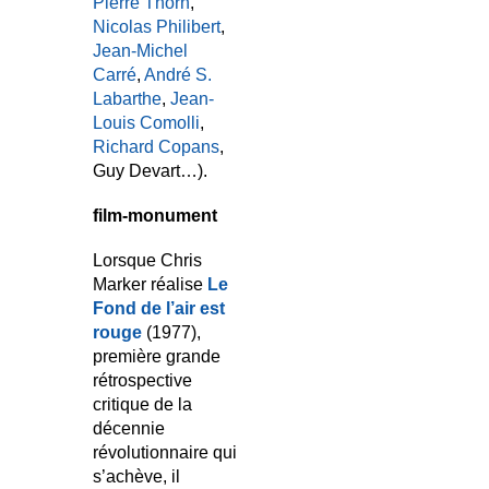
Pierre Thorn
,
Nicolas Philibert
,
Jean-Michel
Carré
,
André S.
Labarthe
,
Jean-
Louis Comolli
,
Richard Copans
,
Guy Devart…).
film-monument
Lorsque Chris
Marker réalise
Le
Fond de l’air est
rouge
(1977),
première grande
rétrospective
critique de la
décennie
révolutionnaire qui
s’achève, il