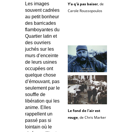
Les images
Y'a q'à pas baiser
, de
souvent cadrées
Carole Roussopoulos
au petit bonheur
des barricades
flamboyantes du
Quartier latin et
des ouvriers
juchés sur les
murs d’enceinte
de leurs usines
occupées ont
quelque chose
d’émouvant, pas
seulement par le
souffle de
libération qui les
anime. Elles
Le fond de l'air est
rappellent un
rouge
, de Chris Marker
passé pas si
lointain où le