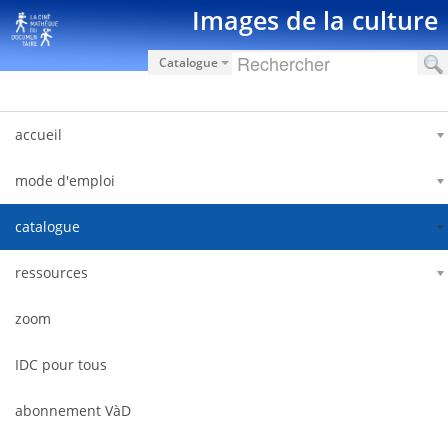
Saut au contenu
Images de la culture
Catalogue
accueil
mode d'emploi
catalogue
ressources
zoom
IDC pour tous
abonnement VàD